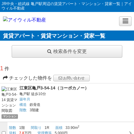
JR中央・総武線 亀戸駅周辺の賃貸アパート・マンション・貸家一覧｜アイ
ウィル不動産
賃貸アパート・賃貸マンション・貸家一覧
検索条件を変更
1
件
チェックした物件を
お問い合わせ
江東区亀戸3-54-14（コーポカノー）
亀戸駅
徒歩10分
築年月
構造
鉄骨造
階数
3階建
マンション
2
階数
1階
間取り
1R
面積
33.90m
賃料
7.8
万円
管理費等
5,000円