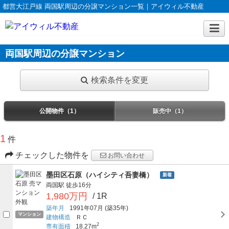
都営大江戸線 両国駅周辺の分譲マンション一覧｜アイウィル不動産
両国駅周辺の分譲マンション
検索条件を変更
公開物件（1）
販売中（1）
1
件
チェックした物件を
お問い合わせ
墨田区石原（ハイシティ吾妻橋）
新着
両国駅
徒歩16分
1,980万円
/ 1R
築年月
1991年07月
(築35年)
マンション
建物構造
ＲＣ
2
専有面積
18.27m