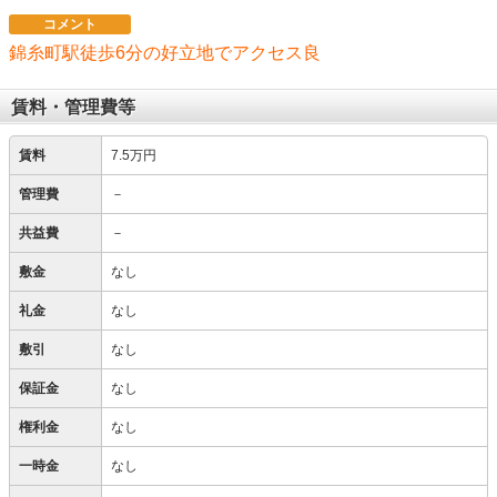
コメント
錦糸町駅徒歩6分の好立地でアクセス良
賃料・管理費等
賃料
7.5万円
管理費
－
共益費
－
敷金
なし
礼金
なし
敷引
なし
保証金
なし
権利金
なし
一時金
なし