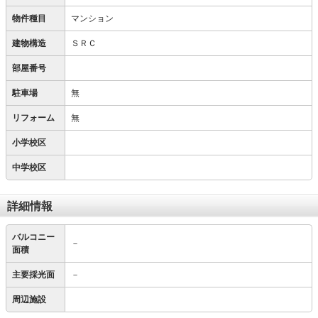
物件種目
マンション
建物構造
ＳＲＣ
部屋番号
駐車場
無
リフォーム
無
小学校区
中学校区
詳細情報
バルコニー
－
面積
主要採光面
－
周辺施設