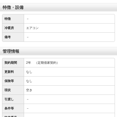
特徴・設備
特徴
－
冷暖房
エアコン
備考
－
管理情報
契約期間
2年
（定期借家契約）
更新料
なし
保険等
なし
現状
空き
引渡し
－
条件等
－