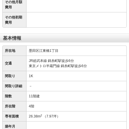
その他月額
費用
その他初期
費用
基本情報
所在地
墨田区江東橋1丁目
JR総武本線 錦糸町駅徒歩6分
交通
東京メトロ半蔵門線 錦糸町駅徒歩6分
間取り
1K
間取り詳細
－
階数
11階建
所在階
4階
2
専有面積
26.38m
（7.97坪）
築年月